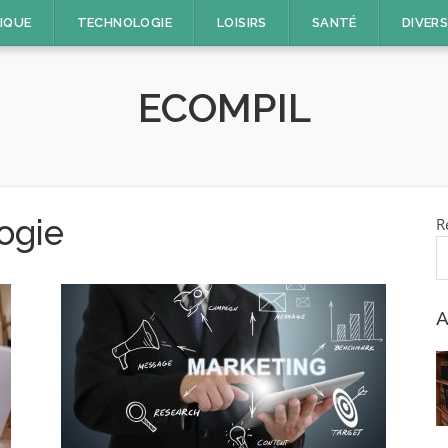
TIQUE
TECHNOLOGIE
LOISIRS
SANTÉ
DIVER
ECOMPIL
ogie
R
A